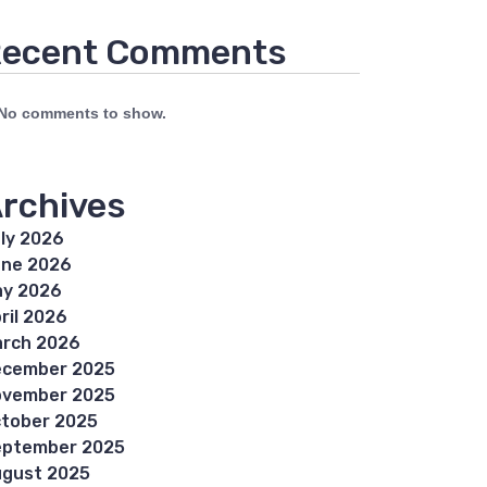
ecent Comments
No comments to show.
rchives
ly 2026
ne 2026
y 2026
ril 2026
rch 2026
ecember 2025
ovember 2025
tober 2025
eptember 2025
gust 2025