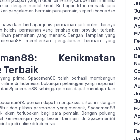
waran jackpot yang mudah dimenangkan, pemain memiliki
Ju
ar dengan modal kecil. Berbagai fitur menarik juga
Ju
kan pengalaman bermain para pemain, seperti bonus dan
Ma
awarkan berbagai jenis permainan judi online lainnya
Ap
n koleksi permainan yang lengkap dari provider terbaik,
Ma
lihan permainan yang menarik. Dengan tampilan yang
Fe
Spaceman88 memberikan pengalaman bermain yang
Ja
eman88: Kenikmatan
D
N
 Terbaik
Oc
S
 yang prima, Spaceman88 telah berhasil membangun
online di Indonesia. Dukungan pelanggan yang responsif
Au
an dari Spaceman88, sehingga pemain dapat mendapatkan
Ju
Ju
Spaceman88, pemain dapat mengakses situs ini dengan
tur dan pilihan permainan yang menarik, Spaceman88
Ma
k akan terlupakan bagi para pemain. Dengan peluang
Ap
il kemenangan yang besar, bermain di Spaceman88
Ma
ta judi online di Indonesia.
Fe
Ja