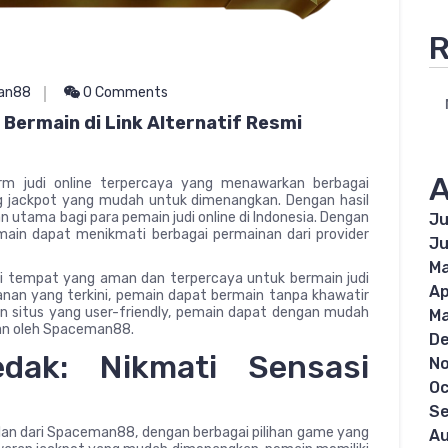
R
an88
0 Comments
Bermain di Link Alternatif Resmi
A
m judi online terpercaya yang menawarkan berbagai
 jackpot yang mudah untuk dimenangkan. Dengan hasil
an utama bagi para pemain judi online di Indonesia. Dengan
Ju
emain dapat menikmati berbagai permainan dari provider
Ju
Ma
i tempat yang aman dan terpercaya untuk bermain judi
Ap
anan yang terkini, pemain dapat bermain tanpa khawatir
n situs yang user-friendly, pemain dapat dengan mudah
Ma
an oleh Spaceman88.
D
dak: Nikmati Sensasi
N
Oc
S
lan dari Spaceman88, dengan berbagai pilihan game yang
Au