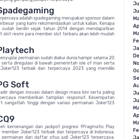
Ju
 Spadegaming
Ju
 terpercaya adalah spadegaming merupakan sponsor dalam
Ma
rbesar yang kami rekomendasikan untuk kalian. Kenapa
Ap
g sudah berdiri sejak tahun 2014 dengan mendapatkan
Ma
kat slot resmi para member slot terbaru akan lebih mudah
Fe
Playtech
Ja
D
enyuplai permainan sudah diakui dunia hampir selama 20
N
n serta diregulasi di bawah pemerintah isle of man serta
 Joker123 terbaik dan terpercaya 2023 yang memiliki
Oc
S
PG Soft
Au
dir dengan inovasi dalam design masa kini serta paling
Ju
percaya memberikan tampilan responsif. Kesempatan
Ju
t sangatlah tinggi dengan variasi permainan Joker123
Ma
Ap
 CQ9
Ma
eh kemenangan dan jackpot progresi fPragmatic Play
Fe
member Joker123 terbaik dan terpercaya di Indonesia.
permainan dari daftar situs judi Joker123 terpercaya,
Ja