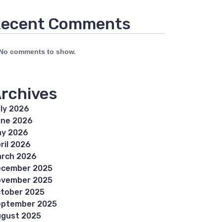
ecent Comments
No comments to show.
rchives
ly 2026
ne 2026
y 2026
ril 2026
rch 2026
ecember 2025
ovember 2025
tober 2025
eptember 2025
gust 2025