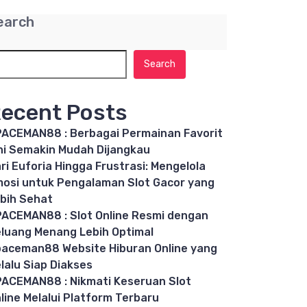
earch
Search
ecent Posts
ACEMAN88 : Berbagai Permainan Favorit
ni Semakin Mudah Dijangkau
ri Euforia Hingga Frustrasi: Mengelola
osi untuk Pengalaman Slot Gacor yang
bih Sehat
ACEMAN88 : Slot Online Resmi dengan
luang Menang Lebih Optimal
aceman88 Website Hiburan Online yang
lalu Siap Diakses
ACEMAN88 : Nikmati Keseruan Slot
line Melalui Platform Terbaru