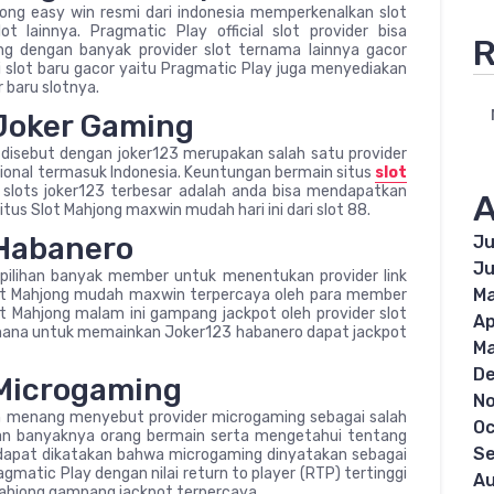
jong easy win resmi dari indonesia memperkenalkan slot
 lainnya. Pragmatic Play official slot provider bisa
R
g dengan banyak provider slot ternama lainnya gacor
si slot baru gacor yaitu Pragmatic Play juga menyediakan
 baru slotnya.
Joker Gaming
ng disebut dengan joker123 merupakan salah satu provider
ional termasuk Indonesia. Keuntungan bermain situs
slot
in slots joker123 terbesar adalah anda bisa mendapatkan
A
itus Slot Mahjong maxwin mudah hari ini dari slot 88.
 Habanero
Ju
Ju
 pilihan banyak member untuk menentukan provider link
Ma
ot Mahjong mudah maxwin terpercaya oleh para member
t Mahjong malam ini gampang jackpot oleh provider slot
Ap
aimana untuk memainkan Joker123 habanero dapat jackpot
Ma
D
Microgaming
N
h menang menyebut provider microgaming sebagai salah
Oc
kian banyaknya orang bermain serta mengetahui tentang
S
apat dikatakan bahwa microgaming dinyatakan sebagai
gmatic Play dengan nilai return to player (RTP) tertinggi
Au
Mahjong gampang jackpot terpercaya.