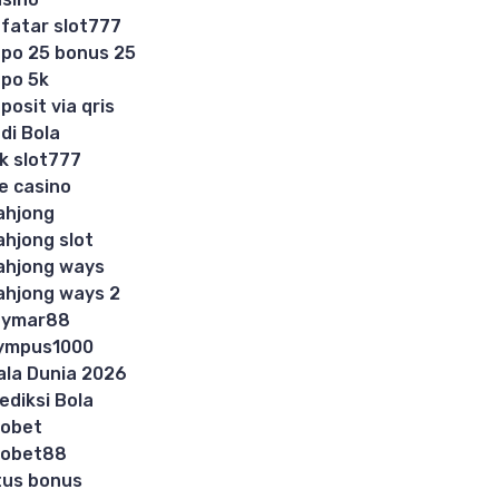
fatar slot777
po 25 bonus 25
po 5k
posit via qris
di Bola
nk slot777
ve casino
ahjong
hjong slot
hjong ways
hjong ways 2
eymar88
ympus1000
ala Dunia 2026
ediksi Bola
obet
bobet88
tus bonus