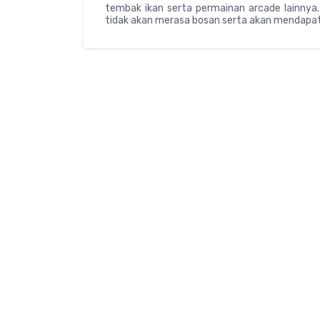
tembak ikan serta permainan arcade lainny
tidak akan merasa bosan serta akan mendapa