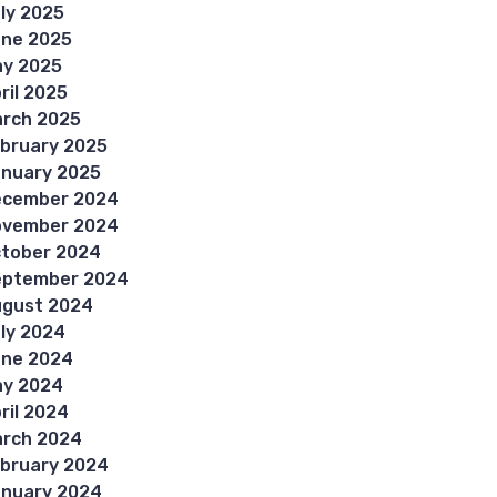
ly 2025
ne 2025
y 2025
ril 2025
rch 2025
bruary 2025
nuary 2025
ecember 2024
ovember 2024
tober 2024
eptember 2024
gust 2024
ly 2024
ne 2024
y 2024
ril 2024
rch 2024
bruary 2024
nuary 2024