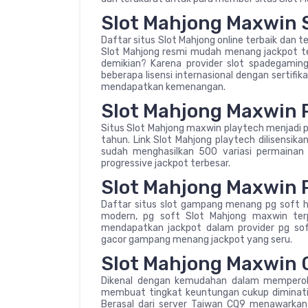
Slot Mahjong Maxwin
Daftar situs Slot Mahjong online terbaik dan
Slot Mahjong resmi mudah menang jackpot te
demikian? Karena provider slot spadegamin
beberapa lisensi internasional dengan sertifi
mendapatkan kemenangan.
Slot Mahjong Maxwin 
Situs Slot Mahjong maxwin playtech menjadi p
tahun. Link Slot Mahjong playtech dilisensika
sudah menghasilkan 500 variasi permainan
progressive jackpot terbesar.
Slot Mahjong Maxwin 
Daftar situs slot gampang menang pg soft ha
modern, pg soft Slot Mahjong maxwin ter
mendapatkan jackpot dalam provider pg sof
gacor gampang menang jackpot yang seru.
Slot Mahjong Maxwin
Dikenal dengan kemudahan dalam memperol
membuat tingkat keuntungan cukup diminati 
Berasal dari server Taiwan CQ9 menawarkan 