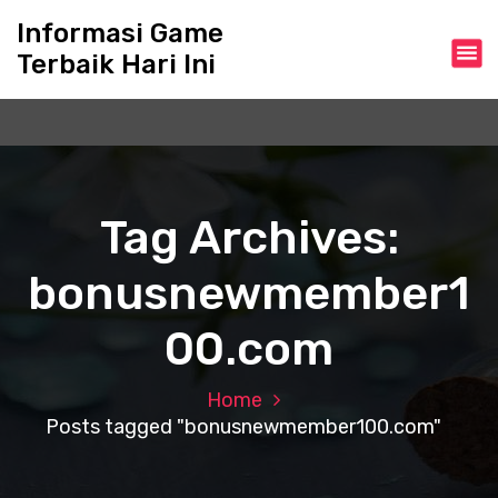
S
Informasi Game
k
Terbaik Hari Ini
i
p
t
o
c
o
n
Tag Archives:
t
e
bonusnewmember1
n
t
00.com
Home
Posts tagged "bonusnewmember100.com"