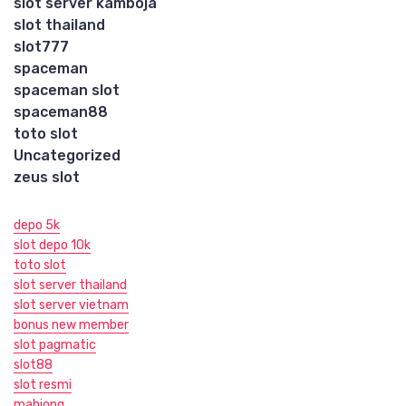
slot server kamboja
slot thailand
slot777
spaceman
spaceman slot
spaceman88
toto slot
Uncategorized
zeus slot
depo 5k
slot depo 10k
toto slot
slot server thailand
slot server vietnam
bonus new member
slot pagmatic
slot88
slot resmi
mahjong