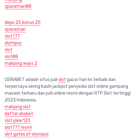
spaceman88
depo 25 bonus 25
spaceman
slot777
olympus
slot
slot88
mahjong ways 2
CERIABET adalah situs judi
slot
gacor hari ini terbaik dan
terpercaya sering kasih jackpot penyedia slot online gampang
maxwin terbaru dan judi online resmi dengan RTP Slot tertinggi
2023 Indonesia.
mahjong slot
daftar sbobet
slot joker123
slot777 resmi
slot gates of olympus