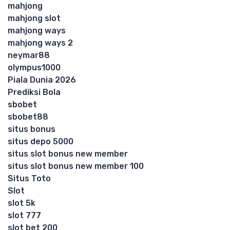
mahjong
mahjong slot
mahjong ways
mahjong ways 2
neymar88
olympus1000
Piala Dunia 2026
Prediksi Bola
sbobet
sbobet88
situs bonus
situs depo 5000
situs slot bonus new member
situs slot bonus new member 100
Situs Toto
Slot
slot 5k
slot 777
slot bet 200