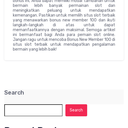
bonus ini, Anda dapat memiliki modal tambahan untuk
bermain lebih banyak permainan slot dan
meningkatkan peluang untuk mendapatkan
kemenangan. Pastikan untuk memilih situs slot terbaik
yang menawarkan bonus new member 100 dan ikuti
langkah-langkah di atas untuk dapat
memanfaatkannya dengan maksimal. Semoga artikel
ini bermanfaat bagi Anda para pemain slot online.
Jangan ragu untuk mencoba Bonus New Member 100 di
situs slot terbaik untuk mendapatkan pengalaman
bermain yang lebih baik!
Search
Search