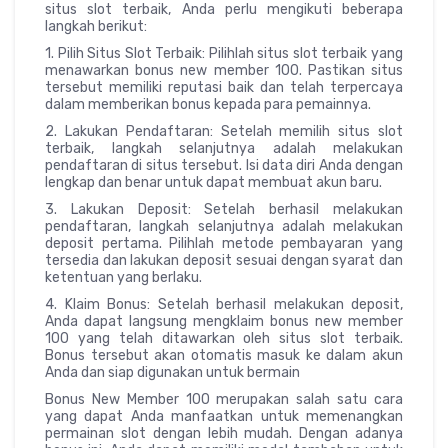
situs slot terbaik, Anda perlu mengikuti beberapa
langkah berikut:
1. Pilih Situs Slot Terbaik: Pilihlah situs slot terbaik yang
menawarkan bonus new member 100. Pastikan situs
tersebut memiliki reputasi baik dan telah terpercaya
dalam memberikan bonus kepada para pemainnya.
2. Lakukan Pendaftaran: Setelah memilih situs slot
terbaik, langkah selanjutnya adalah melakukan
pendaftaran di situs tersebut. Isi data diri Anda dengan
lengkap dan benar untuk dapat membuat akun baru.
3. Lakukan Deposit: Setelah berhasil melakukan
pendaftaran, langkah selanjutnya adalah melakukan
deposit pertama. Pilihlah metode pembayaran yang
tersedia dan lakukan deposit sesuai dengan syarat dan
ketentuan yang berlaku.
4. Klaim Bonus: Setelah berhasil melakukan deposit,
Anda dapat langsung mengklaim bonus new member
100 yang telah ditawarkan oleh situs slot terbaik.
Bonus tersebut akan otomatis masuk ke dalam akun
Anda dan siap digunakan untuk bermain
Bonus New Member 100 merupakan salah satu cara
yang dapat Anda manfaatkan untuk memenangkan
permainan slot dengan lebih mudah. Dengan adanya