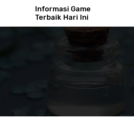
S
Informasi Game
k
Terbaik Hari Ini
i
p
t
o
c
o
n
t
e
n
t