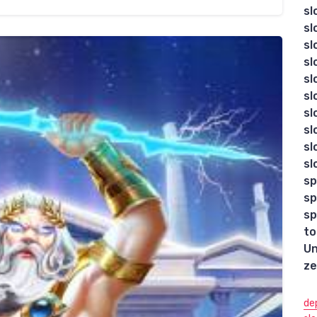
sl
sl
sl
sl
sl
sl
sl
sl
sl
sl
s
sp
s
to
Un
ze
de