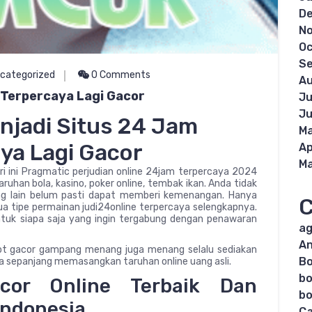
D
N
Oc
S
categorized
0 Comments
Au
m Terpercaya Lagi Gacor
Ju
Ju
enjadi Situs 24 Jam
Ma
ya Lagi Gacor
Ap
Ma
ri ini Pragmatic perjudian online 24jam terpercaya 2024
aruhan bola, kasino, poker online, tembak ikan. Anda tidak
yang lain belum pasti dapat memberi kemenangan. Hanya
C
a tipe permainan judi24online terpercaya selengkapnya.
tuk siapa saja yang ingin tergabung dengan penawaran
ag
An
lot gacor gampang menang juga menang selalu sediakan
B
 sepanjang memasangkan taruhan online uang asli.
bo
acor Online Terbaik Dan
bo
 Indonesia
Ca