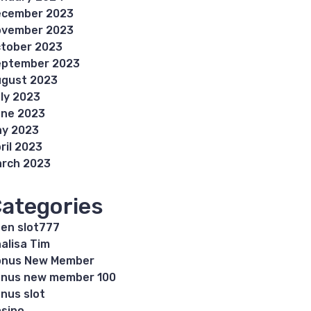
ecember 2023
ovember 2023
tober 2023
eptember 2023
gust 2023
ly 2023
ne 2023
y 2023
ril 2023
rch 2023
ategories
en slot777
alisa Tim
onus New Member
nus new member 100
nus slot
sino