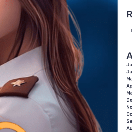
R
A
Ju
Ju
Ma
Ap
Ma
D
N
Oc
S
Au