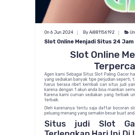
On 6 Jun 2024
By Ai881156192
Un
Slot Online Menjadi Situs 24 Ja
Slot Online M
Terperca
Agen kami Sebagai Situs Slot Paling Gacor ha
yang sediakan banyak tipe perjudian seperti, t
harus berasa ribet kembali cari situs judi 
karena dengan 1 akun anda bisa mainkan semu
Karena kami cuman sediakan yang terbaik un
terbaik.
Oleh karenanya tentu saja daftar bocoran s
peluang menang yang semakin besar buat anda
Situs judi Slot G
Terlengkap Hari Ini Di