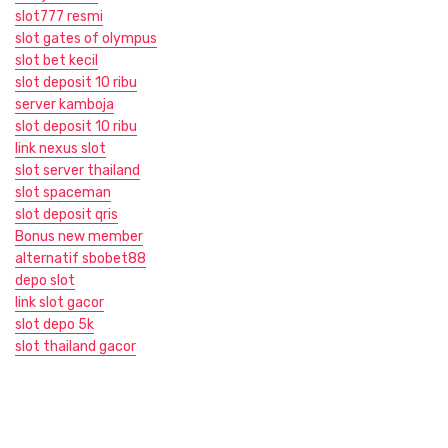
slot777 resmi
slot gates of olympus
slot bet kecil
slot deposit 10 ribu
server kamboja
slot deposit 10 ribu
link nexus slot
slot server thailand
slot spaceman
slot deposit qris
Bonus new member
alternatif sbobet88
depo slot
link slot gacor
slot depo 5k
slot thailand gacor