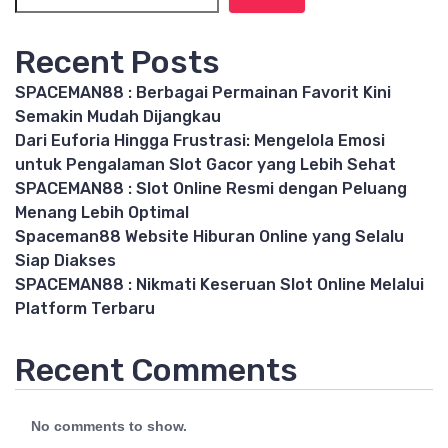
Recent Posts
SPACEMAN88 : Berbagai Permainan Favorit Kini
Semakin Mudah Dijangkau
Dari Euforia Hingga Frustrasi: Mengelola Emosi
untuk Pengalaman Slot Gacor yang Lebih Sehat
SPACEMAN88 : Slot Online Resmi dengan Peluang
Menang Lebih Optimal
Spaceman88 Website Hiburan Online yang Selalu
Siap Diakses
SPACEMAN88 : Nikmati Keseruan Slot Online Melalui
Platform Terbaru
Recent Comments
No comments to show.