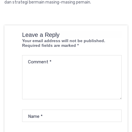
dan strategi bermain masing-masing pemain.
Leave a Reply
Your email address will not be published.
Required fields are marked
*
Comment
*
Name
*