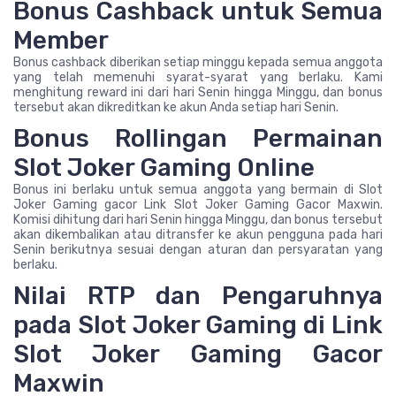
Bonus Cashback untuk Semua
Member
Bonus cashback diberikan setiap minggu kepada semua anggota
yang telah memenuhi syarat-syarat yang berlaku. Kami
menghitung reward ini dari hari Senin hingga Minggu, dan bonus
tersebut akan dikreditkan ke akun Anda setiap hari Senin.
Bonus Rollingan Permainan
Slot Joker Gaming Online
Bonus ini berlaku untuk semua anggota yang bermain di Slot
Joker Gaming gacor Link Slot Joker Gaming Gacor Maxwin.
Komisi dihitung dari hari Senin hingga Minggu, dan bonus tersebut
akan dikembalikan atau ditransfer ke akun pengguna pada hari
Senin berikutnya sesuai dengan aturan dan persyaratan yang
berlaku.
Nilai RTP dan Pengaruhnya
pada Slot Joker Gaming di Link
Slot Joker Gaming Gacor
Maxwin