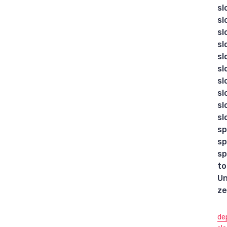
sl
sl
sl
sl
sl
sl
sl
sl
sl
sl
s
sp
s
to
Un
ze
de