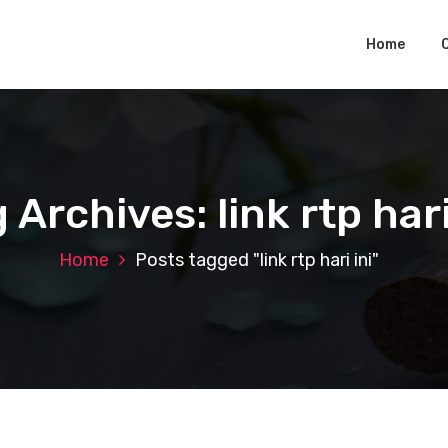
Home
 Archives: link rtp hari
Home
Posts tagged "link rtp hari ini"