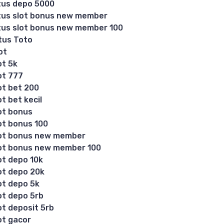
tus depo 5000
tus slot bonus new member
tus slot bonus new member 100
tus Toto
ot
ot 5k
ot 777
ot bet 200
ot bet kecil
ot bonus
ot bonus 100
ot bonus new member
ot bonus new member 100
ot depo 10k
ot depo 20k
ot depo 5k
ot depo 5rb
ot deposit 5rb
ot gacor