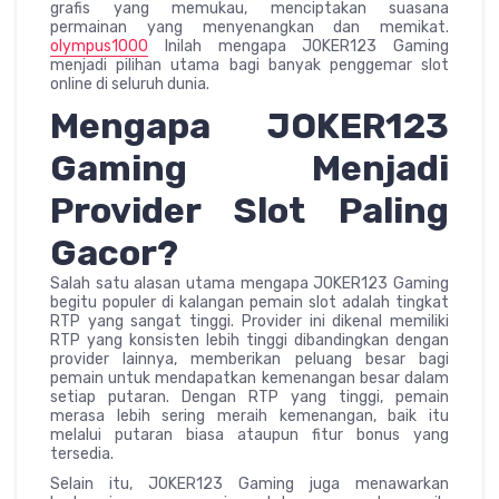
grafis yang memukau, menciptakan suasana
permainan yang menyenangkan dan memikat.
olympus1000
Inilah mengapa JOKER123 Gaming
menjadi pilihan utama bagi banyak penggemar slot
online di seluruh dunia.
Mengapa JOKER123
Gaming Menjadi
Provider Slot Paling
Gacor?
Salah satu alasan utama mengapa JOKER123 Gaming
begitu populer di kalangan pemain slot adalah tingkat
RTP yang sangat tinggi. Provider ini dikenal memiliki
RTP yang konsisten lebih tinggi dibandingkan dengan
provider lainnya, memberikan peluang besar bagi
pemain untuk mendapatkan kemenangan besar dalam
setiap putaran. Dengan RTP yang tinggi, pemain
merasa lebih sering meraih kemenangan, baik itu
melalui putaran biasa ataupun fitur bonus yang
tersedia.
Selain itu, JOKER123 Gaming juga menawarkan