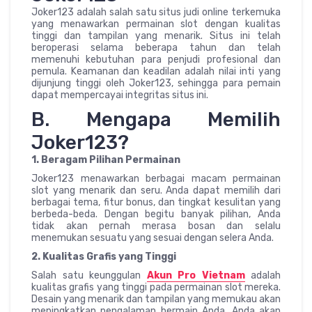
Joker123 adalah salah satu situs judi online terkemuka
yang menawarkan permainan slot dengan kualitas
tinggi dan tampilan yang menarik. Situs ini telah
beroperasi selama beberapa tahun dan telah
memenuhi kebutuhan para penjudi profesional dan
pemula. Keamanan dan keadilan adalah nilai inti yang
dijunjung tinggi oleh Joker123, sehingga para pemain
dapat mempercayai integritas situs ini.
B. Mengapa Memilih
Joker123?
1. Beragam Pilihan Permainan
Joker123 menawarkan berbagai macam permainan
slot yang menarik dan seru. Anda dapat memilih dari
berbagai tema, fitur bonus, dan tingkat kesulitan yang
berbeda-beda. Dengan begitu banyak pilihan, Anda
tidak akan pernah merasa bosan dan selalu
menemukan sesuatu yang sesuai dengan selera Anda.
2. Kualitas Grafis yang Tinggi
Salah satu keunggulan
Akun Pro Vietnam
adalah
kualitas grafis yang tinggi pada permainan slot mereka.
Desain yang menarik dan tampilan yang memukau akan
meningkatkan pengalaman bermain Anda. Anda akan