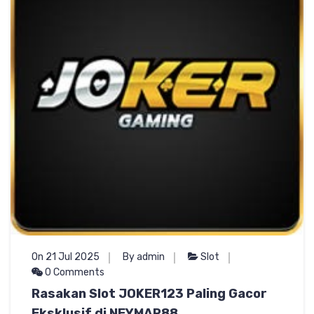
On 21 Jul 2025
By admin
Slot
0 Comments
Rasakan Slot JOKER123 Paling Gacor
Eksklusif di NEYMAR88