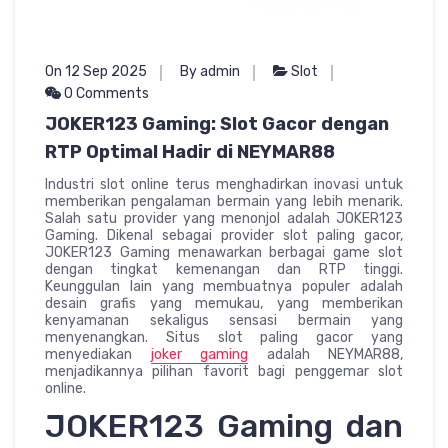
On 12 Sep 2025
By admin
Slot
0 Comments
JOKER123 Gaming: Slot Gacor dengan
RTP Optimal Hadir di NEYMAR88
Industri slot online terus menghadirkan inovasi untuk
memberikan pengalaman bermain yang lebih menarik.
Salah satu provider yang menonjol adalah JOKER123
Gaming. Dikenal sebagai provider slot paling gacor,
JOKER123 Gaming menawarkan berbagai game slot
dengan tingkat kemenangan dan RTP tinggi.
Keunggulan lain yang membuatnya populer adalah
desain grafis yang memukau, yang memberikan
kenyamanan sekaligus sensasi bermain yang
menyenangkan. Situs slot paling gacor yang
menyediakan
joker gaming
adalah NEYMAR88,
menjadikannya pilihan favorit bagi penggemar slot
online.
JOKER123 Gaming dan