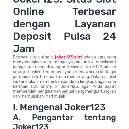
Online Terbesar
dengan Layanan
Deposit Pulsa 24
Jam
Bermain slot online di
joker123 slot
adalah cara yang
menyenangkan dan mengasyikkan untuk menikmati
pengalaman berjudi yang profesional. Joker123 adalah
situs judi online terpercaya yang menawarkan berbagai
permainan slot menarik dan menantang. Dalam artikel
ini, kami akan memberikan panduan lengkap bagaimana
bermain slot online di Joker123, agar Anda dapat
memperoleh pengalaman berjudi yang menguntungkan
dan memuaskan. Mari mulai!
I. Mengenal Joker123
A. Pengantar tentang
Joker123