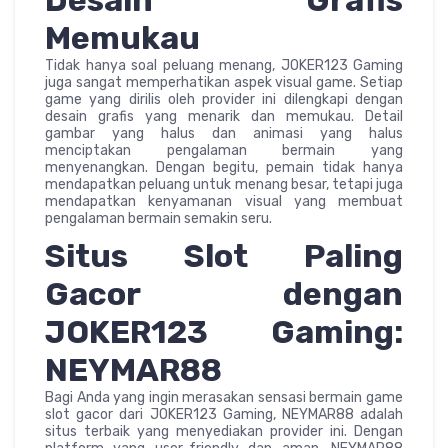
Desain Grafis
Memukau
Tidak hanya soal peluang menang, JOKER123 Gaming
juga sangat memperhatikan aspek visual game. Setiap
game yang dirilis oleh provider ini dilengkapi dengan
desain grafis yang menarik dan memukau. Detail
gambar yang halus dan animasi yang halus
menciptakan pengalaman bermain yang
menyenangkan. Dengan begitu, pemain tidak hanya
mendapatkan peluang untuk menang besar, tetapi juga
mendapatkan kenyamanan visual yang membuat
pengalaman bermain semakin seru.
Situs Slot Paling
Gacor dengan
JOKER123 Gaming:
NEYMAR88
Bagi Anda yang ingin merasakan sensasi bermain game
slot gacor dari JOKER123 Gaming, NEYMAR88 adalah
situs terbaik yang menyediakan provider ini. Dengan