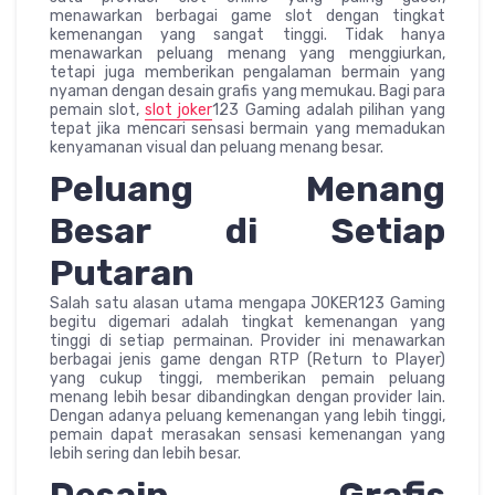
menawarkan berbagai game slot dengan tingkat
kemenangan yang sangat tinggi. Tidak hanya
menawarkan peluang menang yang menggiurkan,
tetapi juga memberikan pengalaman bermain yang
nyaman dengan desain grafis yang memukau. Bagi para
pemain slot,
slot joker
123 Gaming adalah pilihan yang
tepat jika mencari sensasi bermain yang memadukan
kenyamanan visual dan peluang menang besar.
Peluang Menang
Besar di Setiap
Putaran
Salah satu alasan utama mengapa JOKER123 Gaming
begitu digemari adalah tingkat kemenangan yang
tinggi di setiap permainan. Provider ini menawarkan
berbagai jenis game dengan RTP (Return to Player)
yang cukup tinggi, memberikan pemain peluang
menang lebih besar dibandingkan dengan provider lain.
Dengan adanya peluang kemenangan yang lebih tinggi,
pemain dapat merasakan sensasi kemenangan yang
lebih sering dan lebih besar.