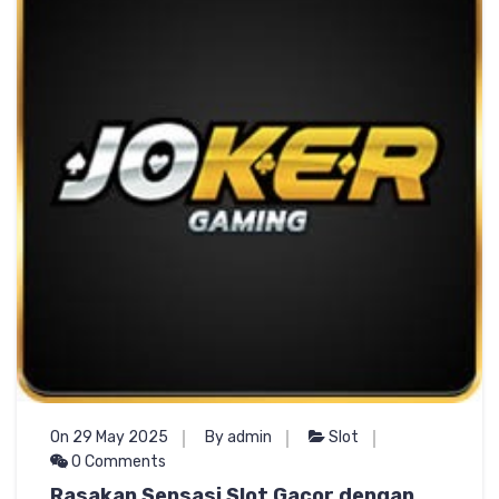
On 29 May 2025
By admin
Slot
0 Comments
Rasakan Sensasi Slot Gacor dengan