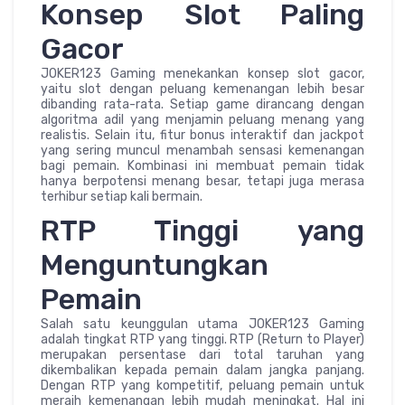
Konsep Slot Paling
Gacor
JOKER123 Gaming menekankan konsep slot gacor,
yaitu slot dengan peluang kemenangan lebih besar
dibanding rata-rata. Setiap game dirancang dengan
algoritma adil yang menjamin peluang menang yang
realistis. Selain itu, fitur bonus interaktif dan jackpot
yang sering muncul menambah sensasi kemenangan
bagi pemain. Kombinasi ini membuat pemain tidak
hanya berpotensi menang besar, tetapi juga merasa
terhibur setiap kali bermain.
RTP Tinggi yang
Menguntungkan
Pemain
Salah satu keunggulan utama JOKER123 Gaming
adalah tingkat RTP yang tinggi. RTP (Return to Player)
merupakan persentase dari total taruhan yang
dikembalikan kepada pemain dalam jangka panjang.
Dengan RTP yang kompetitif, peluang pemain untuk
meraih kemenangan lebih mudah meningkat. Hal ini