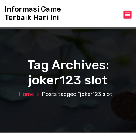
S
Informasi Game
k
Terbaik Hari Ini
i
p
t
o
c
o
n
Tag Archives:
t
e
joker123 slot
n
t
Home
Posts tagged "joker123 slot"