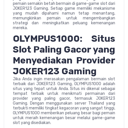
pemain semakin betah bermain di game-game slot dari
JOKER123 Gaming. Setiap game memiliki mekanisme
yang mudah dipahami namun tetap menantang,
memungkinkan pemain untuk mengembangkan
strategi dan meningkatkan peluang kemenangan
mereka.
OLYMPUS1000: Situs
Slot Paling Gacor yang
Menyediakan Provider
JOKER123 Gaming
Jika Anda ingin merasakan pengalaman bermain slot
terbaik dari JOKER123 Gaming, OLYMPUS1000 adalah
situs yang tepat untuk Anda. Situs ini dikenal sebagai
tempat terbaik untuk menikmati permainan dari
provider yang paling gacor, termasuk JOKER123
Gaming. Dengan menggunakan server Thailand yang
terbukti memiliki tingkat kegacoran yang sangat tinggi,
OLYMPUS1000 memberikan peluang besar bagi pemain
untuk meraih kemenangan besar melalui game-game
slot yang disediakan.