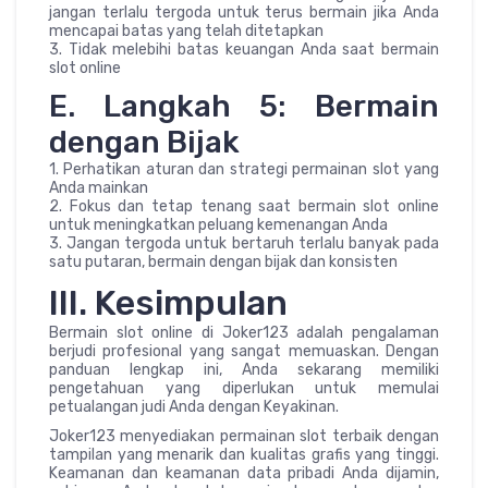
jangan terlalu tergoda untuk terus bermain jika Anda
mencapai batas yang telah ditetapkan
3. Tidak melebihi batas keuangan Anda saat bermain
slot online
E. Langkah 5: Bermain
dengan Bijak
1. Perhatikan aturan dan strategi permainan slot yang
Anda mainkan
2. Fokus dan tetap tenang saat bermain slot online
untuk meningkatkan peluang kemenangan Anda
3. Jangan tergoda untuk bertaruh terlalu banyak pada
satu putaran, bermain dengan bijak dan konsisten
III. Kesimpulan
Bermain slot online di Joker123 adalah pengalaman
berjudi profesional yang sangat memuaskan. Dengan
panduan lengkap ini, Anda sekarang memiliki
pengetahuan yang diperlukan untuk memulai
petualangan judi Anda dengan Keyakinan.
Joker123 menyediakan permainan slot terbaik dengan
tampilan yang menarik dan kualitas grafis yang tinggi.
Keamanan dan keamanan data pribadi Anda dijamin,