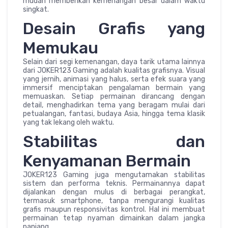
mudah memberikan kemenangan besar dalam waktu
singkat.
Desain Grafis yang
Memukau
Selain dari segi kemenangan, daya tarik utama lainnya
dari JOKER123 Gaming adalah kualitas grafisnya. Visual
yang jernih, animasi yang halus, serta efek suara yang
immersif menciptakan pengalaman bermain yang
memuaskan. Setiap permainan dirancang dengan
detail, menghadirkan tema yang beragam mulai dari
petualangan, fantasi, budaya Asia, hingga tema klasik
yang tak lekang oleh waktu.
Stabilitas dan
Kenyamanan Bermain
JOKER123 Gaming juga mengutamakan stabilitas
sistem dan performa teknis. Permainannya dapat
dijalankan dengan mulus di berbagai perangkat,
termasuk smartphone, tanpa mengurangi kualitas
grafis maupun responsivitas kontrol. Hal ini membuat
permainan tetap nyaman dimainkan dalam jangka
panjang.