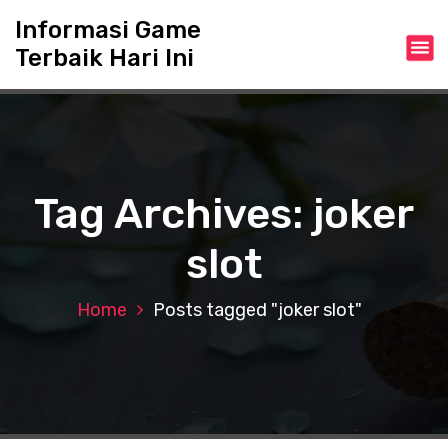
S
Informasi Game
k
Terbaik Hari Ini
i
p
t
o
c
o
n
Tag Archives: joker
t
e
slot
n
t
Home
Posts tagged "joker slot"