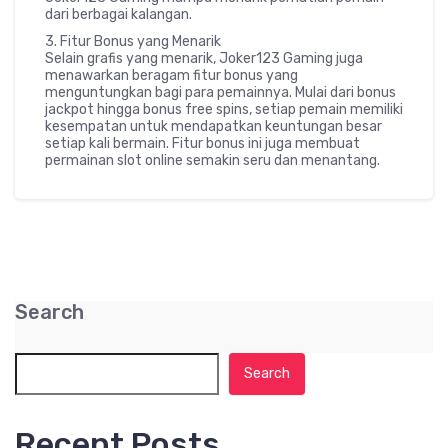
dari berbagai kalangan.
3. Fitur Bonus yang Menarik
Selain grafis yang menarik, Joker123 Gaming juga
menawarkan beragam fitur bonus yang
menguntungkan bagi para pemainnya. Mulai dari bonus
jackpot hingga bonus free spins, setiap pemain memiliki
kesempatan untuk mendapatkan keuntungan besar
setiap kali bermain. Fitur bonus ini juga membuat
permainan slot online semakin seru dan menantang.
Search
Search
Recent Posts