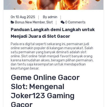
On 10 Aug 2025
By admin
Bonus New Member
,
Slot
0 Comments
Panduan Langkah demi Langkah untuk
Menjadi Juara di Slot Gacor
Pada era digital seperti sekarang ini, permainan judi
online semakin populer di kalangan masyarakat. Salah
satu permainan yang banyak diminati adalah slot
online. Slot online telah menjadi favorit banyak orang
karena kemudahan akses, beragam pilihan permainan,
dan tentu saja kesempatan untuk mendapatkan
keuntungan besar.
Geme Online Gacor
Slot: Mengenal
Joker123 Gaming
Gacor