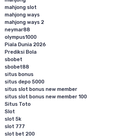
mahjong slot
mahjong ways
mahjong ways 2
neymar88
olympus1000
Piala Dunia 2026
Prediksi Bola
sbobet
sbobet88
situs bonus
situs depo 5000
situs slot bonus new member
situs slot bonus new member 100
Situs Toto
Slot
slot 5k
slot 777
slot bet 200