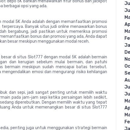
slot depo 5K bahkan menawarkan fitur bonus dan jackpot
Ju
a berbagai opsi yang ada.
Ju
Ma
an modal 5K Anda adalah dengan memanfaatkan promosi
Ap
 terpercaya. Banyak situs judi online menawarkan bonus
Ma
ah bergabung, jadi pastikan untuk memeriksa promosi
n memanfaatkan bonus dan promosi yang ada, Anda dapat
Fe
an besar meskipun menggunakan modal receh.
Ja
D
esar di situs Slot777 dengan modal 5K adalah bermain
N
ngan dan kerugian sebelum mulai bermain, dan patuhi
Oc
us bermain meskipun sudah mencapai batas tersebut.
 mengendalikan emosi dan mengurangi risiko kehilangan
S
Au
Ju
ibuk dan sepi, jadi sangat penting untuk memilih waktu
Ju
ain pada jam-jam sepi ketika persaingan lebih sedikit,
Ma
r sedang diperebutkan. Dengan memilih waktu yang tepat
luang Anda untuk memenangkan besar di situs Slot777
Ap
Ma
Fe
sedia, penting juga untuk menggunakan strategi bermain
Ja