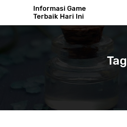
S
Informasi Game
k
Terbaik Hari Ini
i
p
t
o
c
o
n
Tag
t
e
n
t