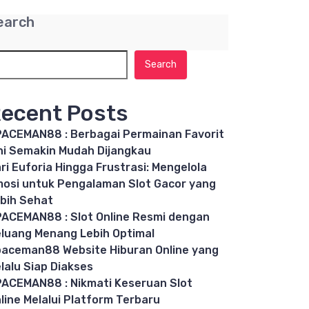
earch
Search
ecent Posts
ACEMAN88 : Berbagai Permainan Favorit
ni Semakin Mudah Dijangkau
ri Euforia Hingga Frustrasi: Mengelola
osi untuk Pengalaman Slot Gacor yang
bih Sehat
ACEMAN88 : Slot Online Resmi dengan
luang Menang Lebih Optimal
aceman88 Website Hiburan Online yang
lalu Siap Diakses
ACEMAN88 : Nikmati Keseruan Slot
line Melalui Platform Terbaru