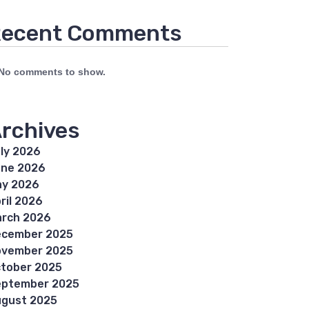
ecent Comments
No comments to show.
rchives
ly 2026
ne 2026
y 2026
ril 2026
rch 2026
ecember 2025
ovember 2025
tober 2025
eptember 2025
gust 2025