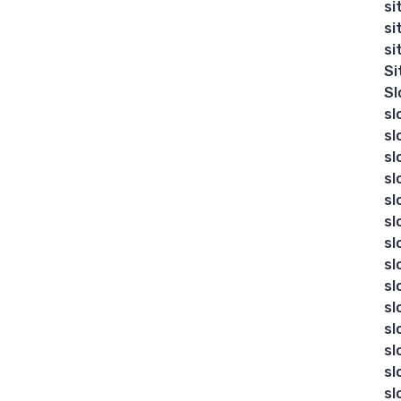
si
si
si
Si
Sl
sl
sl
sl
sl
sl
sl
sl
sl
sl
sl
sl
sl
sl
sl