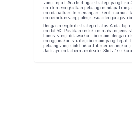
yang tepat. Ada berbagai strategi yang bis
untuk meningkatkan peluang mendapatkan jack
mendapatkan kemenangan kecil namun kon
menemukan yang paling sesuai dengan gaya be
Dengan mengikuti strategi di atas, Anda dapa
modal 5K. Pastikan untuk memahami jenis s
bonus yang ditawarkan, bermain dengan di
menggunakan strategi bermain yang tepat. D
peluang yang lebih baik untuk memenangkan 
Jadi, ayo mulai bermain di situs Slot777 seka