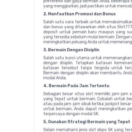
preferensi dan gaya bermain Anda. Beberapa 
yang menggiurkan, jadi pastikan untuk mencob
2. Manfaatkan Promosi dan Bonus
Salah satu cara terbaik untuk memaksimalk
dan bonus yang ditawarkan oleh situs Slot777
deposit untuk pemain baru maupun yang sud
yang tersedia sebelum mulai bermain. Denga
meningkatkan peluang Anda untuk memenangk
3. Bermain Dengan Disiplin
Salah satu kunci utama untuk memenangkan b
dengan disiplin. Tetapkan batasan kemena
batasan tersebut tanpa tergoda untuk ter
Bermain dengan disiplin akan membantu Anda
modal Anda.
4. Bermain Pada Jam Tertentu
Sebagian besar situs slot memiliki jam-jam s
yang tepat untuk bermain. Cobalah untuk berm
atau pada jam-jam sibuk ketika jackpot besa
untuk bermain, Anda dapat meningkatkan pe
terpercaya dengan modal 5K.
5. Gunakan Strategi Bermain yang Tepat
Selain memahami jenis slot depo 5K yang ter