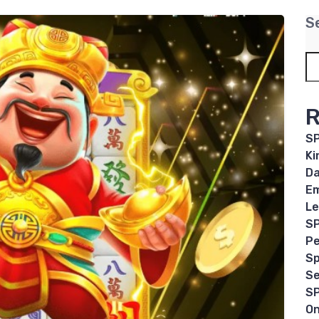
S
R
SP
Ki
Da
Em
Le
SP
Pe
Sp
Se
SP
On