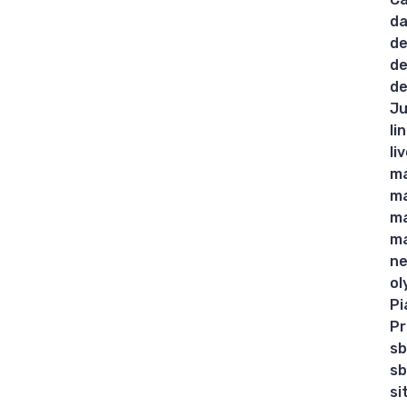
da
de
de
de
Ju
li
li
m
ma
ma
ma
n
ol
Pi
Pr
sb
s
si