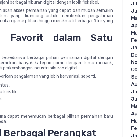
i berbagai hiburan digital dengan lebih fleksibel.
Ju
 akan akses permainan yang cepat dan mudah semakin
Ju
stem yang dirancang untuk memberikan pengalaman
Ma
ukan game pilihan hingga menikmati berbagai fitur yang
Ap
Ma
n Favorit dalam Satu
Fe
Ja
D
ersedianya berbagai pilihan permainan digital dengan
N
emukan banyak kategori game dengan tema menarik,
i perkembangan industri hiburan digital.
Oc
rikan pengalaman yang lebih bervariasi, seperti:
S
Au
tasi.
Ju
turistik.
k.
Ju
Ma
Ap
guna dapat menemukan berbagai pilihan permainan baru
Ma
eda.
Fe
i Berbagai Perangkat
Ja