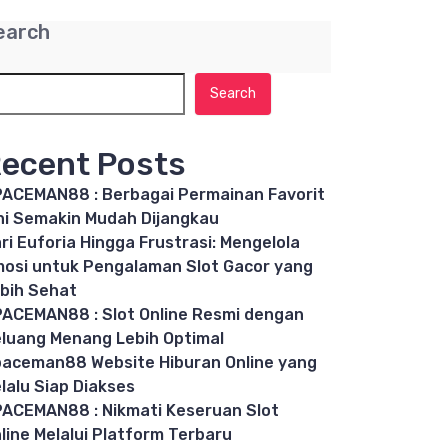
earch
Search
ecent Posts
ACEMAN88 : Berbagai Permainan Favorit
ni Semakin Mudah Dijangkau
ri Euforia Hingga Frustrasi: Mengelola
osi untuk Pengalaman Slot Gacor yang
bih Sehat
ACEMAN88 : Slot Online Resmi dengan
luang Menang Lebih Optimal
aceman88 Website Hiburan Online yang
lalu Siap Diakses
ACEMAN88 : Nikmati Keseruan Slot
line Melalui Platform Terbaru