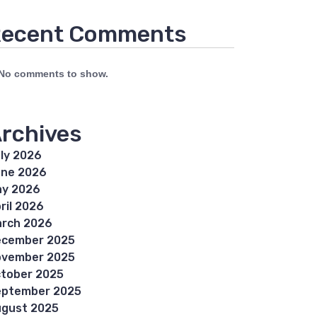
ecent Comments
No comments to show.
rchives
ly 2026
ne 2026
y 2026
ril 2026
rch 2026
ecember 2025
ovember 2025
tober 2025
eptember 2025
gust 2025