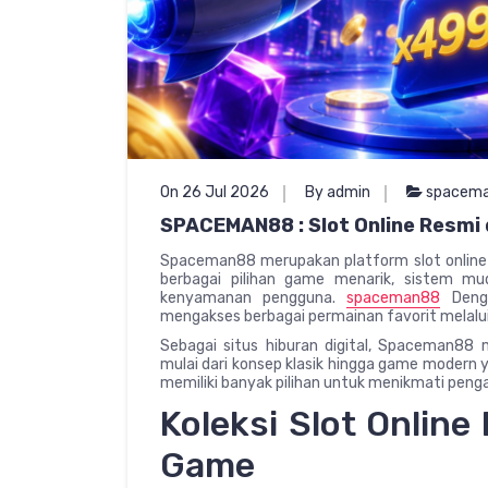
On 26 Jul 2026
By admin
spacem
SPACEMAN88 : Slot Online Resmi
Spaceman88 merupakan platform slot online
berbagai pilihan game menarik, sistem m
kenyamanan pengguna.
spaceman88
Denga
mengakses berbagai permainan favorit melal
Sebagai situs hiburan digital, Spaceman88
mulai dari konsep klasik hingga game modern y
memiliki banyak pilihan untuk menikmati penga
Koleksi Slot Onlin
Game