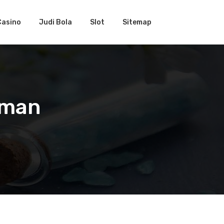
Casino
Judi Bola
Slot
Sitemap
eman