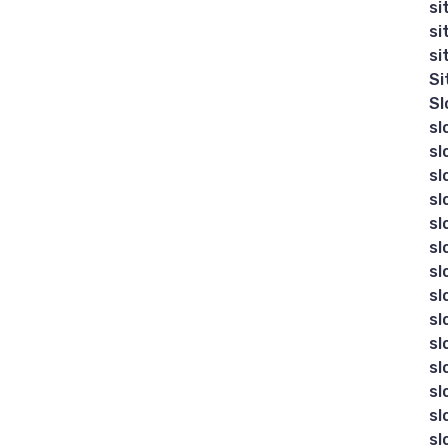
si
si
si
Si
Sl
sl
sl
sl
sl
sl
sl
sl
sl
sl
sl
sl
sl
sl
sl