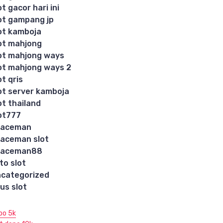
ot gacor hari ini
ot gampang jp
ot kamboja
ot mahjong
ot mahjong ways
ot mahjong ways 2
ot qris
ot server kamboja
ot thailand
ot777
paceman
aceman slot
paceman88
to slot
categorized
us slot
po 5k