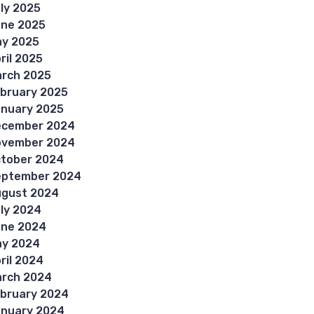
ly 2025
ne 2025
y 2025
ril 2025
rch 2025
bruary 2025
nuary 2025
ecember 2024
ovember 2024
tober 2024
eptember 2024
gust 2024
ly 2024
ne 2024
y 2024
ril 2024
rch 2024
bruary 2024
nuary 2024