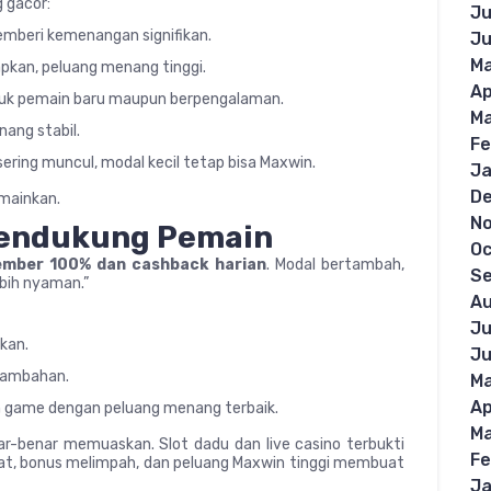
 gacor:
Ju
emberi kemenangan signifikan.
Ju
Ma
pkan, peluang menang tinggi.
Ap
ntuk pemain baru maupun berpengalaman.
Ma
nang stabil.
Fe
ering muncul, modal kecil tetap bisa Maxwin.
Ja
D
imainkan.
N
Pendukung Pemain
Oc
mber 100% dan cashback harian
. Modal bertambah,
S
ebih nyaman.”
Au
Ju
kan.
Ju
tambahan.
Ma
Ap
h game dengan peluang menang terbaik.
Ma
ar-benar memuaskan. Slot dadu dan live casino terbukti
Fe
pat, bonus melimpah, dan peluang Maxwin tinggi membuat
Ja