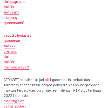
slot pagmatic
slot88
slot resmi
mahjong
spaceman88
depo 25 bonus 25
spaceman
slot777
olympus
slot
slot88
mahjong ways 2
CERIABET adalah situs judi
slot
gacor hari ini terbaik dan
terpercaya sering kasih jackpot penyedia slot online gampang
maxwin terbaru dan judi online resmi dengan RTP Slot tertinggi
2023 Indonesia.
mahjong slot
daftar sbobet