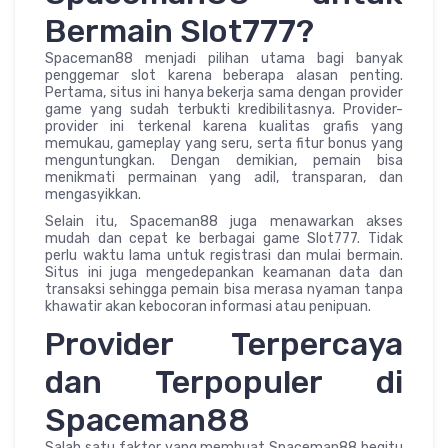
Bermain Slot777?
Spaceman88 menjadi pilihan utama bagi banyak
penggemar slot karena beberapa alasan penting.
Pertama, situs ini hanya bekerja sama dengan provider
game yang sudah terbukti kredibilitasnya. Provider-
provider ini terkenal karena kualitas grafis yang
memukau, gameplay yang seru, serta fitur bonus yang
menguntungkan. Dengan demikian, pemain bisa
menikmati permainan yang adil, transparan, dan
mengasyikkan.
Selain itu, Spaceman88 juga menawarkan akses
mudah dan cepat ke berbagai game Slot777. Tidak
perlu waktu lama untuk registrasi dan mulai bermain.
Situs ini juga mengedepankan keamanan data dan
transaksi sehingga pemain bisa merasa nyaman tanpa
khawatir akan kebocoran informasi atau penipuan.
Provider Terpercaya
dan Terpopuler di
Spaceman88
Salah satu faktor yang membuat Spaceman88 begitu