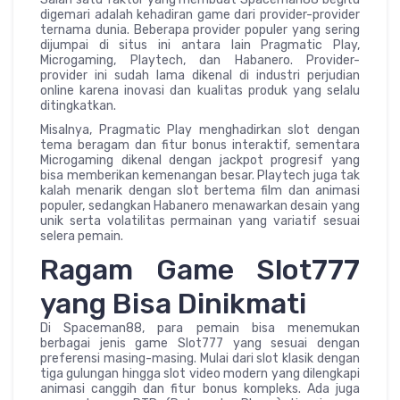
digemari adalah kehadiran game dari provider-provider
ternama dunia. Beberapa provider populer yang sering
dijumpai di situs ini antara lain Pragmatic Play,
Microgaming, Playtech, dan Habanero. Provider-
provider ini sudah lama dikenal di industri perjudian
online karena inovasi dan kualitas produk yang selalu
ditingkatkan.
Misalnya, Pragmatic Play menghadirkan slot dengan
tema beragam dan fitur bonus interaktif, sementara
Microgaming dikenal dengan jackpot progresif yang
bisa memberikan kemenangan besar. Playtech juga tak
kalah menarik dengan slot bertema film dan animasi
populer, sedangkan Habanero menawarkan desain yang
unik serta volatilitas permainan yang variatif sesuai
selera pemain.
Ragam Game Slot777
yang Bisa Dinikmati
Di Spaceman88, para pemain bisa menemukan
berbagai jenis game Slot777 yang sesuai dengan
preferensi masing-masing. Mulai dari slot klasik dengan
tiga gulungan hingga slot video modern yang dilengkapi
animasi canggih dan fitur bonus kompleks. Ada juga