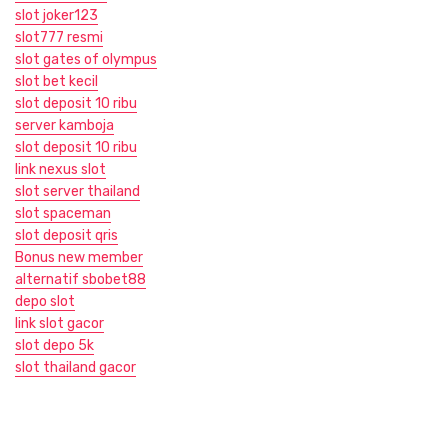
slot joker123
slot777 resmi
slot gates of olympus
slot bet kecil
slot deposit 10 ribu
server kamboja
slot deposit 10 ribu
link nexus slot
slot server thailand
slot spaceman
slot deposit qris
Bonus new member
alternatif sbobet88
depo slot
link slot gacor
slot depo 5k
slot thailand gacor