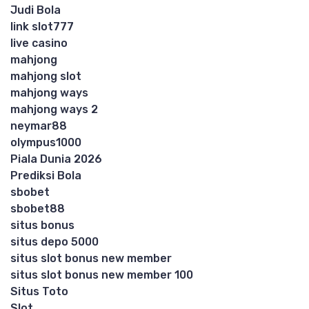
Judi Bola
link slot777
live casino
mahjong
mahjong slot
mahjong ways
mahjong ways 2
neymar88
olympus1000
Piala Dunia 2026
Prediksi Bola
sbobet
sbobet88
situs bonus
situs depo 5000
situs slot bonus new member
situs slot bonus new member 100
Situs Toto
Slot