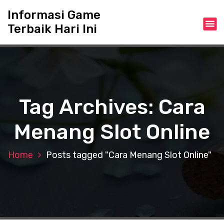
S
Informasi Game
k
Terbaik Hari Ini
i
p
t
o
c
o
n
Tag Archives: Cara
t
e
Menang Slot Online
n
t
Home
Posts tagged "Cara Menang Slot Online"