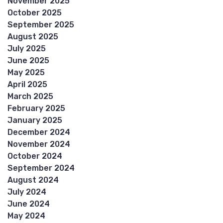
November 2025
October 2025
September 2025
August 2025
July 2025
June 2025
May 2025
April 2025
March 2025
February 2025
January 2025
December 2024
November 2024
October 2024
September 2024
August 2024
July 2024
June 2024
May 2024