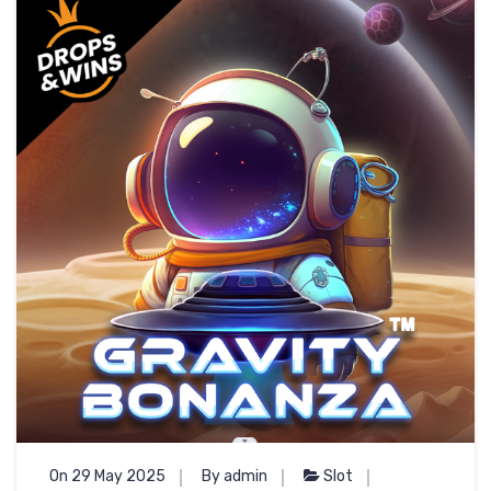
On 29 May 2025
By admin
Slot