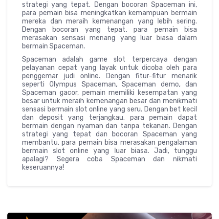
strategi yang tepat. Dengan bocoran Spaceman ini,
para pemain bisa meningkatkan kemampuan bermain
mereka dan meraih kemenangan yang lebih sering.
Dengan bocoran yang tepat, para pemain bisa
merasakan sensasi menang yang luar biasa dalam
bermain Spaceman.
Spaceman adalah game slot terpercaya dengan
pelayanan cepat yang layak untuk dicoba oleh para
penggemar judi online. Dengan fitur-fitur menarik
seperti Olympus Spaceman, Spaceman demo, dan
Spaceman gacor, pemain memiliki kesempatan yang
besar untuk meraih kemenangan besar dan menikmati
sensasi bermain slot online yang seru. Dengan bet kecil
dan deposit yang terjangkau, para pemain dapat
bermain dengan nyaman dan tanpa tekanan. Dengan
strategi yang tepat dan bocoran Spaceman yang
membantu, para pemain bisa merasakan pengalaman
bermain slot online yang luar biasa. Jadi, tunggu
apalagi? Segera coba Spaceman dan nikmati
keseruannya!