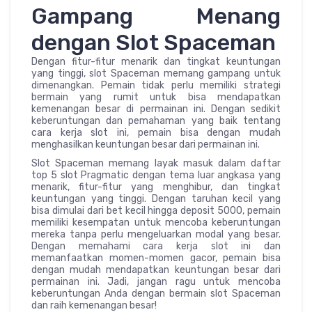
Gampang Menang
dengan Slot Spaceman
Dengan fitur-fitur menarik dan tingkat keuntungan
yang tinggi, slot Spaceman memang gampang untuk
dimenangkan. Pemain tidak perlu memiliki strategi
bermain yang rumit untuk bisa mendapatkan
kemenangan besar di permainan ini. Dengan sedikit
keberuntungan dan pemahaman yang baik tentang
cara kerja slot ini, pemain bisa dengan mudah
menghasilkan keuntungan besar dari permainan ini.
Slot Spaceman memang layak masuk dalam daftar
top 5 slot Pragmatic dengan tema luar angkasa yang
menarik, fitur-fitur yang menghibur, dan tingkat
keuntungan yang tinggi. Dengan taruhan kecil yang
bisa dimulai dari bet kecil hingga deposit 5000, pemain
memiliki kesempatan untuk mencoba keberuntungan
mereka tanpa perlu mengeluarkan modal yang besar.
Dengan memahami cara kerja slot ini dan
memanfaatkan momen-momen gacor, pemain bisa
dengan mudah mendapatkan keuntungan besar dari
permainan ini. Jadi, jangan ragu untuk mencoba
keberuntungan Anda dengan bermain slot Spaceman
dan raih kemenangan besar!