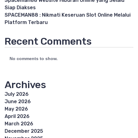
Spaceman88 Website Hiburan Online yang Selalu
Siap Diakses
SPACEMAN88 : Nikmati Keseruan Slot Online Melalui
Platform Terbaru
Recent Comments
No comments to show.
Archives
July 2026
June 2026
May 2026
April 2026
March 2026
December 2025