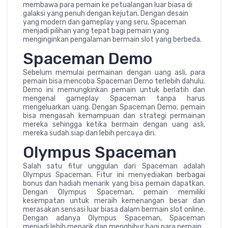
membawa para pemain ke petualangan luar biasa di
galaksi yang penuh dengan kejutan. Dengan desain
yang modern dan gameplay yang seru, Spaceman
menjadi pilihan yang tepat bagi pemain yang
menginginkan pengalaman bermain slot yang berbeda.
Spaceman Demo
Sebelum memulai permainan dengan uang asli, para
pemain bisa mencoba Spaceman Demo terlebih dahulu.
Demo ini memungkinkan pemain untuk berlatih dan
mengenal gameplay Spaceman tanpa harus
mengeluarkan uang. Dengan Spaceman Demo, pemain
bisa mengasah kemampuan dan strategi permainan
mereka sehingga ketika bermain dengan uang asli,
mereka sudah siap dan lebih percaya diri.
Olympus Spaceman
Salah satu fitur unggulan dari Spaceman adalah
Olympus Spaceman. Fitur ini menyediakan berbagai
bonus dan hadiah menarik yang bisa pemain dapatkan.
Dengan Olympus Spaceman, pemain memiliki
kesempatan untuk meraih kemenangan besar dan
merasakan sensasi luar biasa dalam bermain slot online.
Dengan adanya Olympus Spaceman, Spaceman
menjadi lebih menarik dan menghibur bagi para pemain.