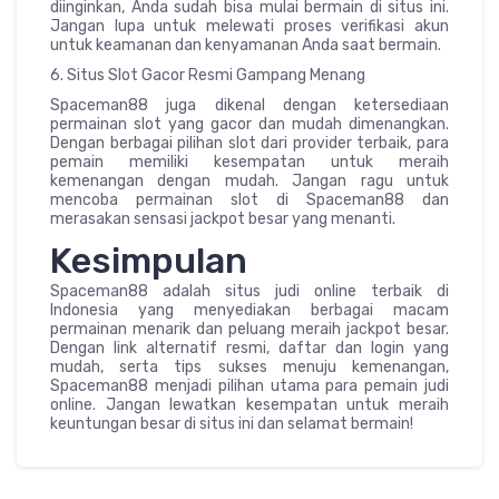
diinginkan, Anda sudah bisa mulai bermain di situs ini.
Jangan lupa untuk melewati proses verifikasi akun
untuk keamanan dan kenyamanan Anda saat bermain.
6. Situs Slot Gacor Resmi Gampang Menang
Spaceman88 juga dikenal dengan ketersediaan
permainan slot yang gacor dan mudah dimenangkan.
Dengan berbagai pilihan slot dari provider terbaik, para
pemain memiliki kesempatan untuk meraih
kemenangan dengan mudah. Jangan ragu untuk
mencoba permainan slot di Spaceman88 dan
merasakan sensasi jackpot besar yang menanti.
Kesimpulan
Spaceman88 adalah situs judi online terbaik di
Indonesia yang menyediakan berbagai macam
permainan menarik dan peluang meraih jackpot besar.
Dengan link alternatif resmi, daftar dan login yang
mudah, serta tips sukses menuju kemenangan,
Spaceman88 menjadi pilihan utama para pemain judi
online. Jangan lewatkan kesempatan untuk meraih
keuntungan besar di situs ini dan selamat bermain!