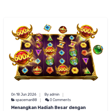
On 18 Jun 2026
By admin
spaceman88
0 Comments
Menangkan Hadiah Besar dengan