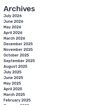
Archives
July 2026
June 2026
May 2026
April 2026
March 2026
December 2025
November 2025
October 2025
September 2025
August 2025
July 2025
June 2025
May 2025
April 2025
March 2025
February 2025