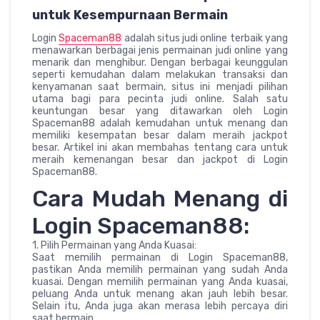
untuk Kesempurnaan Bermain
Login
Spaceman88
adalah situs judi online terbaik yang
menawarkan berbagai jenis permainan judi online yang
menarik dan menghibur. Dengan berbagai keunggulan
seperti kemudahan dalam melakukan transaksi dan
kenyamanan saat bermain, situs ini menjadi pilihan
utama bagi para pecinta judi online. Salah satu
keuntungan besar yang ditawarkan oleh Login
Spaceman88 adalah kemudahan untuk menang dan
memiliki kesempatan besar dalam meraih jackpot
besar. Artikel ini akan membahas tentang cara untuk
meraih kemenangan besar dan jackpot di Login
Spaceman88.
Cara Mudah Menang di
Login Spaceman88:
1. Pilih Permainan yang Anda Kuasai:
Saat memilih permainan di Login Spaceman88,
pastikan Anda memilih permainan yang sudah Anda
kuasai. Dengan memilih permainan yang Anda kuasai,
peluang Anda untuk menang akan jauh lebih besar.
Selain itu, Anda juga akan merasa lebih percaya diri
saat bermain.