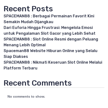
Recent Posts
SPACEMAN88 : Berbagai Permainan Favorit Kini
Semakin Mudah Dijangkau
Dari Euforia Hingga Frustrasi: Mengelola Emosi
untuk Pengalaman Slot Gacor yang Lebih Sehat
SPACEMAN88 : Slot Online Resmi dengan Peluang
Menang Lebih Optimal
Spaceman88 Website Hiburan Online yang Selalu
Siap Diakses
SPACEMAN88 : Nikmati Keseruan Slot Online Melalui
Platform Terbaru
Recent Comments
No comments to show.