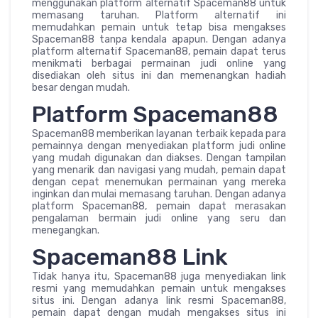
menggunakan platform alternatif Spaceman88 untuk
memasang taruhan. Platform alternatif ini
memudahkan pemain untuk tetap bisa mengakses
Spaceman88 tanpa kendala apapun. Dengan adanya
platform alternatif Spaceman88, pemain dapat terus
menikmati berbagai permainan judi online yang
disediakan oleh situs ini dan memenangkan hadiah
besar dengan mudah.
Platform Spaceman88
Spaceman88 memberikan layanan terbaik kepada para
pemainnya dengan menyediakan platform judi online
yang mudah digunakan dan diakses. Dengan tampilan
yang menarik dan navigasi yang mudah, pemain dapat
dengan cepat menemukan permainan yang mereka
inginkan dan mulai memasang taruhan. Dengan adanya
platform Spaceman88, pemain dapat merasakan
pengalaman bermain judi online yang seru dan
menegangkan.
Spaceman88 Link
Tidak hanya itu, Spaceman88 juga menyediakan link
resmi yang memudahkan pemain untuk mengakses
situs ini. Dengan adanya link resmi Spaceman88,
pemain dapat dengan mudah mengakses situs ini