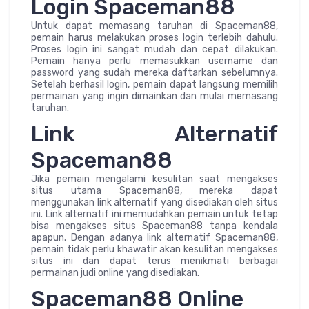
Login Spaceman88
Untuk dapat memasang taruhan di Spaceman88,
pemain harus melakukan proses login terlebih dahulu.
Proses login ini sangat mudah dan cepat dilakukan.
Pemain hanya perlu memasukkan username dan
password yang sudah mereka daftarkan sebelumnya.
Setelah berhasil login, pemain dapat langsung memilih
permainan yang ingin dimainkan dan mulai memasang
taruhan.
Link Alternatif
Spaceman88
Jika pemain mengalami kesulitan saat mengakses
situs utama Spaceman88, mereka dapat
menggunakan link alternatif yang disediakan oleh situs
ini. Link alternatif ini memudahkan pemain untuk tetap
bisa mengakses situs Spaceman88 tanpa kendala
apapun. Dengan adanya link alternatif Spaceman88,
pemain tidak perlu khawatir akan kesulitan mengakses
situs ini dan dapat terus menikmati berbagai
permainan judi online yang disediakan.
Spaceman88 Online