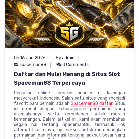
On 16 Jun 2026
By admin
spaceman88
0 Comments
Daftar dan Mulai Menang di Situs Slot
Spaceman88 Terpercaya
Perjudian online semakin populer di kalangan
masyarakat Indonesia. Salah satu situs yang menjadi
favorit para pemain adalah
Spaceman88 daftar
. Situs
ini dikenal dengan keberagaman permainan yang
disediakannya serta kemudahan untuk meraih
kemenangan. Dalam artikel ini, kami akan membahas
segala hal tentang Spaceman88, termasuk link
alternatif resminya, tips sukses untuk memenangkan
permainan, dan informasi tentang jackpot besar yang