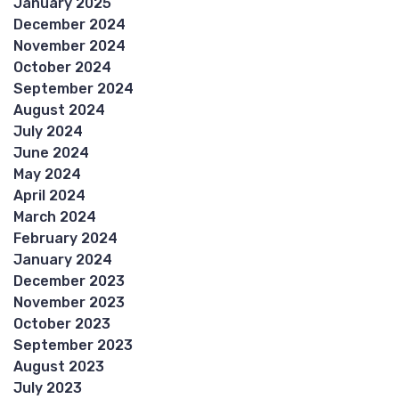
January 2025
December 2024
November 2024
October 2024
September 2024
August 2024
July 2024
June 2024
May 2024
April 2024
March 2024
February 2024
January 2024
December 2023
November 2023
October 2023
September 2023
August 2023
July 2023