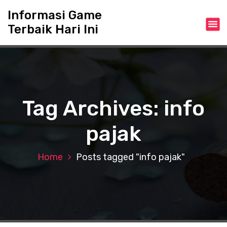
S
Informasi Game
k
Terbaik Hari Ini
i
p
t
o
c
o
n
Tag Archives: info
t
e
pajak
n
t
Home
Posts tagged "info pajak"