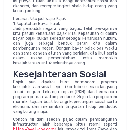
ini punya tujuan untuk kurangi kontradiksi sosial dan
ekonomi, dan mempertingkat skala hidup orang yang
kurang untung.
Peranan Kita jadi Wajib Pajak
1. Kepatuhan Bayar Pajak
Jadi penduduk negara yang bagus, telah sewajarnya
kita patuhi keharusan pajak kita. Kepatuhan di dalam
bayar pajak bukan sekedar sebagai keharusan hukum,
dan juga sebagai bentuk peran kita dalam
pembangunan negeri. Dengan bayar pajak pas waktu
dan sama dengan aturan yang berjalan, kita ikut serta
dalam usaha pemerintahan untuk membikin
kesejahteraan untuk seluruhnya orang.
Kesejahteraan Sosial
Pajak pun dipakai buat bermacam program
kesejahteraan sosial seperti kontribusi secara langsung
tunai, program keluarga impian (PKH), dan bermacam
program pemanfaatan penduduk. Sejumlah program ini
memiliki tujuan buat kurangi kepincangan sosial serta
ekonomi, dan menambah tingkatan hidup penduduk
yang kurang mujur.
Contoh riil dari faedah pajak dalam pembangunan
infrastruktur ialah beberapa situs resmi seperti
https://avail-cpa.com/
lalu proyek tol trans Jawa dan