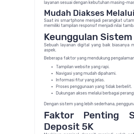
layanan sesuai dengan kebutuhan masing-mas
Mudah Diakses Melalu
Saat ini smartphone menjadi perangkat utama
memiliki tampilan responsif menjadi nilai tam
Keunggulan Sistem 
Sebuah layanan digital yang baik biasanya
aspek.
Beberapa faktor yang mendukung pengalaman p
Tampilan website yang rapi.
Navigasi yang mudah dipahami.
Informasi fitur yang jelas.
Proses penggunaan yang tidak berbelit.
Dukungan akses melalui berbagai perang
Dengan sistem yang lebih sederhana, penggun
Faktor Penting S
Deposit 5K