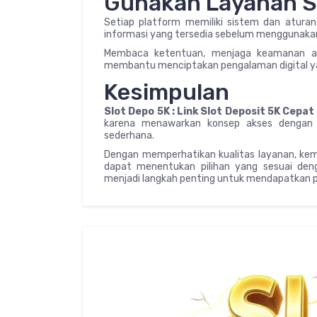
Gunakan Layanan S
Setiap platform memiliki sistem dan atura
informasi yang tersedia sebelum menggunaka
Membaca ketentuan, menjaga keamanan ak
membantu menciptakan pengalaman digital ya
Kesimpulan
Slot Depo 5K : Link Slot Deposit 5K Cepat
karena menawarkan konsep akses dengan t
sederhana.
Dengan memperhatikan kualitas layanan, kem
dapat menentukan pilihan yang sesuai de
menjadi langkah penting untuk mendapatkan pe