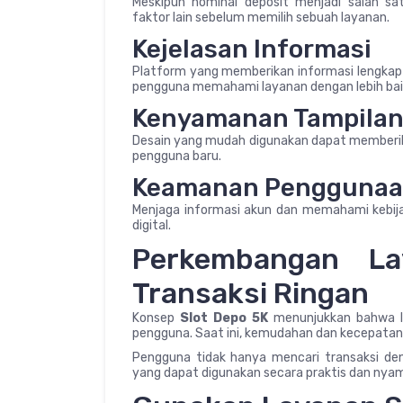
Meskipun nominal deposit menjadi salah s
faktor lain sebelum memilih sebuah layanan.
Kejelasan Informasi
Platform yang memberikan informasi lengka
pengguna memahami layanan dengan lebih bai
Kenyamanan Tampila
Desain yang mudah digunakan dapat memberik
pengguna baru.
Keamanan Pengguna
Menjaga informasi akun dan memahami kebija
digital.
Perkembangan La
Transaksi Ringan
Konsep
Slot Depo 5K
menunjukkan bahwa la
pengguna. Saat ini, kemudahan dan kecepatan
Pengguna tidak hanya mencari transaksi den
yang dapat digunakan secara praktis dan nya