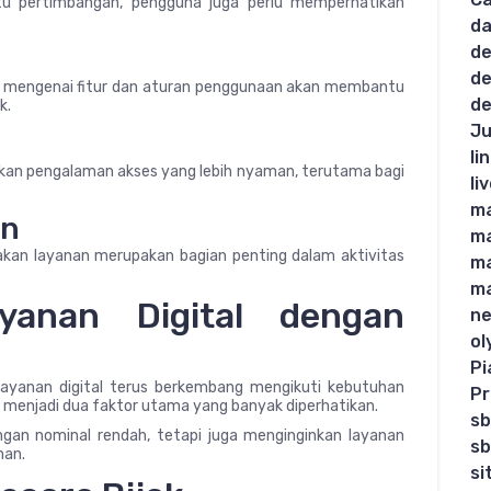
atu pertimbangan, pengguna juga perlu memperhatikan
da
de
de
p mengenai fitur dan aturan penggunaan akan membantu
de
k.
Ju
n
li
an pengalaman akses yang lebih nyaman, terutama bagi
li
m
an
ma
kan layanan merupakan bagian penting dalam aktivitas
ma
ma
yanan Digital dengan
n
ol
Pi
yanan digital terus berkembang mengikuti kebutuhan
Pr
 menjadi dua faktor utama yang banyak diperhatikan.
sb
gan nominal rendah, tetapi juga menginginkan layanan
s
man.
si