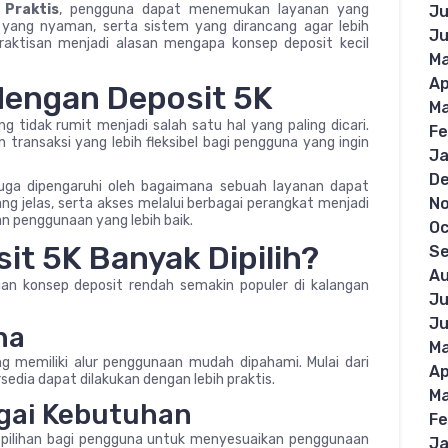
 Praktis
, pengguna dapat menemukan layanan yang
Ju
ang nyaman, serta sistem yang dirancang agar lebih
Ju
aktisan menjadi alasan mengapa konsep deposit kecil
Ma
Ap
engan Deposit 5K
Ma
g tidak rumit menjadi salah satu hal yang paling dicari.
Fe
n transaksi yang lebih fleksibel bagi pengguna yang ingin
Ja
D
juga dipengaruhi oleh bagaimana sebuah layanan dapat
N
g jelas, serta akses melalui berbagai perangkat menjadi
 penggunaan yang lebih baik.
Oc
it 5K Banyak Dipilih?
S
Au
n konsep deposit rendah semakin populer di kalangan
Ju
Ju
na
Ma
 memiliki alur penggunaan mudah dipahami. Mulai dari
Ap
edia dapat dilakukan dengan lebih praktis.
Ma
agai Kebutuhan
Fe
n pilihan bagi pengguna untuk menyesuaikan penggunaan
Ja