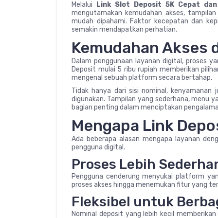
Melalui
Link Slot Deposit 5K Cepat dan
mengutamakan kemudahan akses, tampilan y
mudah dipahami. Faktor kecepatan dan kepr
semakin mendapatkan perhatian.
Kemudahan Akses d
Dalam penggunaan layanan digital, proses yan
Deposit mulai 5 ribu rupiah memberikan piliha
mengenal sebuah platform secara bertahap.
Tidak hanya dari sisi nominal, kenyamanan 
digunakan. Tampilan yang sederhana, menu yan
bagian penting dalam menciptakan pengalaman
Mengapa Link Depos
Ada beberapa alasan mengapa layanan denga
pengguna digital.
Proses Lebih Sederha
Pengguna cenderung menyukai platform yang
proses akses hingga menemukan fitur yang ters
Fleksibel untuk Berb
Nominal deposit yang lebih kecil memberika