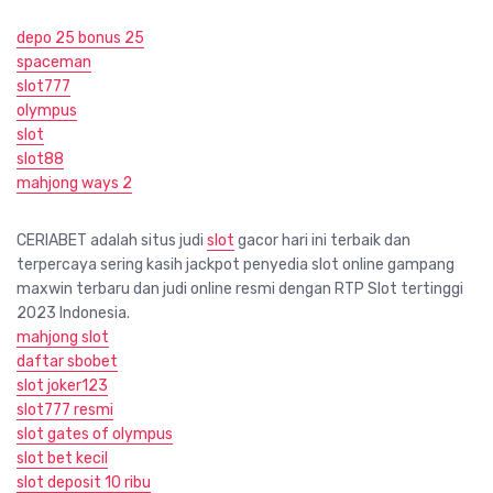
depo 25 bonus 25
spaceman
slot777
olympus
slot
slot88
mahjong ways 2
CERIABET adalah situs judi
slot
gacor hari ini terbaik dan
terpercaya sering kasih jackpot penyedia slot online gampang
maxwin terbaru dan judi online resmi dengan RTP Slot tertinggi
2023 Indonesia.
mahjong slot
daftar sbobet
slot joker123
slot777 resmi
slot gates of olympus
slot bet kecil
slot deposit 10 ribu