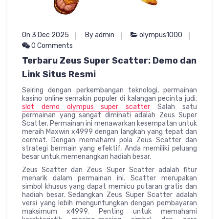
On 3 Dec 2025
By admin
olympus1000
0 Comments
Terbaru Zeus Super Scatter: Demo dan
Link Situs Resmi
Seiring dengan perkembangan teknologi, permainan
kasino online semakin populer di kalangan pecinta judi.
slot demo olympus super scatter
Salah satu
permainan yang sangat diminati adalah Zeus Super
Scatter. Permainan ini menawarkan kesempatan untuk
meraih Maxwin x4999 dengan langkah yang tepat dan
cermat. Dengan memahami pola Zeus Scatter dan
strategi bermain yang efektif, Anda memiliki peluang
besar untuk memenangkan hadiah besar.
Zeus Scatter dan Zeus Super Scatter adalah fitur
menarik dalam permainan ini. Scatter merupakan
simbol khusus yang dapat memicu putaran gratis dan
hadiah besar. Sedangkan Zeus Super Scatter adalah
versi yang lebih menguntungkan dengan pembayaran
maksimum x4999. Penting untuk memahami