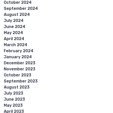
October 2024
September 2024
August 2024
July 2024
June 2024
May 2024
April 2024
March 2024
February 2024
January 2024
December 2023
November 2023
October 2023
September 2023
August 2023
July 2023
June 2023
May 2023
April 2023