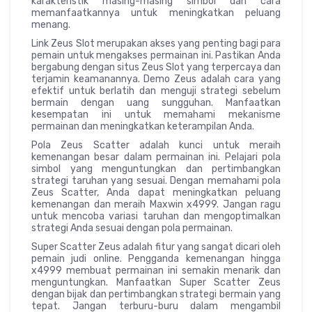
karakteristik masing-masing simbol dan cara
memanfaatkannya untuk meningkatkan peluang
menang.
Link Zeus Slot merupakan akses yang penting bagi para
pemain untuk mengakses permainan ini. Pastikan Anda
bergabung dengan situs Zeus Slot yang terpercaya dan
terjamin keamanannya. Demo Zeus adalah cara yang
efektif untuk berlatih dan menguji strategi sebelum
bermain dengan uang sungguhan. Manfaatkan
kesempatan ini untuk memahami mekanisme
permainan dan meningkatkan keterampilan Anda.
Pola Zeus Scatter adalah kunci untuk meraih
kemenangan besar dalam permainan ini. Pelajari pola
simbol yang menguntungkan dan pertimbangkan
strategi taruhan yang sesuai. Dengan memahami pola
Zeus Scatter, Anda dapat meningkatkan peluang
kemenangan dan meraih Maxwin x4999. Jangan ragu
untuk mencoba variasi taruhan dan mengoptimalkan
strategi Anda sesuai dengan pola permainan.
Super Scatter Zeus adalah fitur yang sangat dicari oleh
pemain judi online. Pengganda kemenangan hingga
x4999 membuat permainan ini semakin menarik dan
menguntungkan. Manfaatkan Super Scatter Zeus
dengan bijak dan pertimbangkan strategi bermain yang
tepat. Jangan terburu-buru dalam mengambil