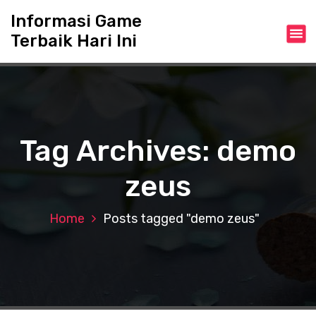
S
Informasi Game
k
Terbaik Hari Ini
i
p
t
o
c
o
n
Tag Archives: demo
t
e
zeus
n
t
Home
Posts tagged "demo zeus"